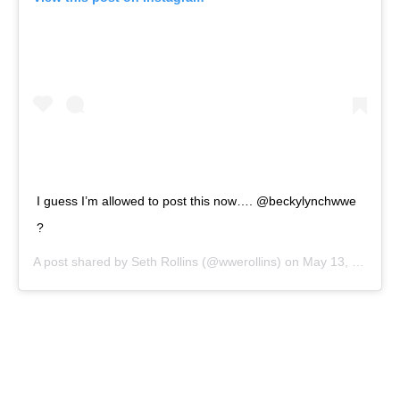
I guess I’m allowed to post this now…. @beckylynchwwe
?
A post shared by
Seth Rollins
(@wwerollins) on
May 13, 2019 at 6:58am PDT