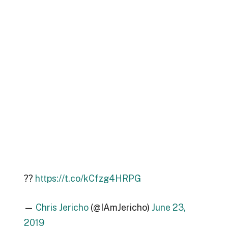
??
https://t.co/kCfzg4HRPG
—
Chris Jericho
(@IAmJericho)
June 23,
2019