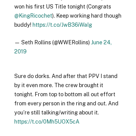
won his first US Title tonight (Congrats
@KingRicochet
). Keep working hard though
buddy!
https://t.co/JwB36iWaIg
— Seth Rollins (@WWERollins)
June 24,
2019
Sure do dorks. And after that PPV I stand
by it even more. The crew brought it
tonight. From top to bottom all out effort
from every person in the ring and out. And
you’re still talking/writing about it.
https://t.co/0Mh5UOX5cA