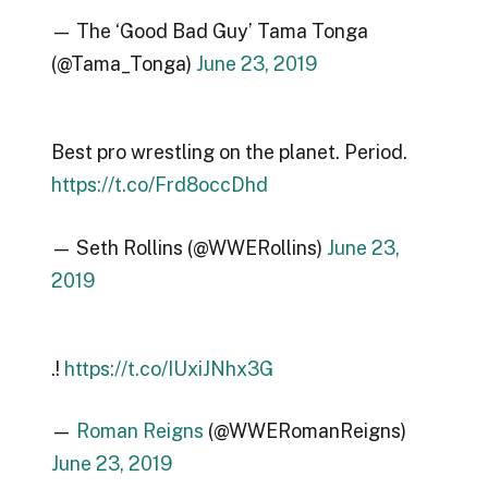
— The ‘Good Bad Guy’ Tama Tonga
(@Tama_Tonga)
June 23, 2019
Best pro wrestling on the planet. Period.
https://t.co/Frd8occDhd
— Seth Rollins (@WWERollins)
June 23,
2019
.!
https://t.co/IUxiJNhx3G
—
Roman Reigns
(@WWERomanReigns)
June 23, 2019