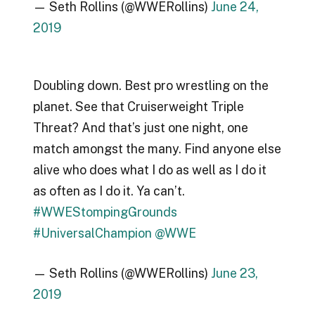
— Seth Rollins (@WWERollins)
June 24,
2019
Doubling down. Best pro wrestling on the
planet. See that Cruiserweight Triple
Threat? And that’s just one night, one
match amongst the many. Find anyone else
alive who does what I do as well as I do it
as often as I do it. Ya can’t.
#WWEStompingGrounds
#UniversalChampion
@WWE
— Seth Rollins (@WWERollins)
June 23,
2019