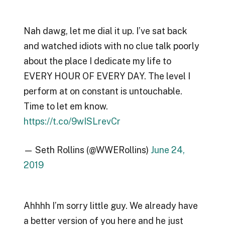
Nah dawg, let me dial it up. I’ve sat back
and watched idiots with no clue talk poorly
about the place I dedicate my life to
EVERY HOUR OF EVERY DAY. The level I
perform at on constant is untouchable.
Time to let em know.
https://t.co/9wISLrevCr
— Seth Rollins (@WWERollins)
June 24,
2019
Ahhhh I’m sorry little guy. We already have
a better version of you here and he just