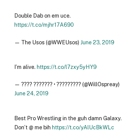
Double Dab on em uce.
https://t.co/mjhr17A690
— The Usos (@WWEUsos)
June 23, 2019
I’m alive.
https://t.co/l7zxy5yHY9
— ???? ??????? • ????????? (@WillOspreay)
June 24, 2019
Best Pro Wrestling in the guh damn Galaxy.
Don’t @ me bih
https://t.co/yAlUcBkWLc