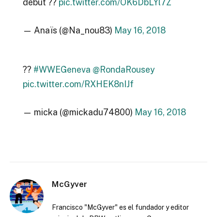
debut ??
pic.twitter.com/OK6DbLYl7Z
— Anaïs (@Na_nou83)
May 16, 2018
??
#WWEGeneva
@RondaRousey
pic.twitter.com/RXHEK8nIJf
— micka (@mickadu74800)
May 16, 2018
McGyver
Francisco "McGyver" es el fundador y editor