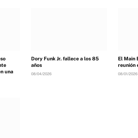
eso
Dory Funk Jr. fallece a los 85
El Main 
nte
años
reunión 
en una
08/04/2026
08/01/2026