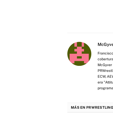
McGyv
Francisco
cobertura
McGyver h
PRWrestli
ECW, AEW 
era "Atti
programas
MÁS EN PRWRESTLING