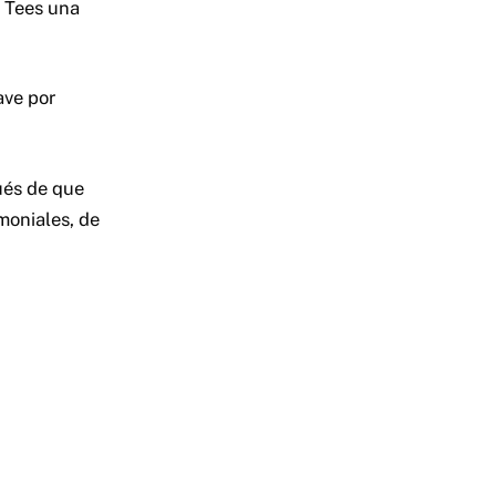
g Tees una
ave por
ués de que
moniales, de