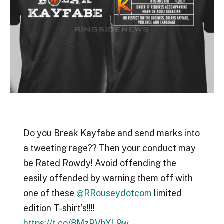
Do you Break Kayfabe and send marks into
a tweeting rage?? Then your conduct may
be Rated Rowdy! Avoid offending the
easily offended by warning them off with
one of these
@RRouseydotcom
limited
edition T-shirt’s!!!!
https://t.co/8MzPVhYL9w