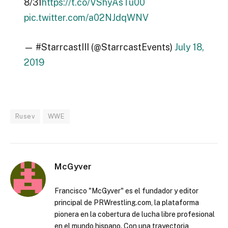
8/31
https://t.co/VShyAsTu00
pic.twitter.com/a02NJdqWNV
— #StarrcastIII (@StarrcastEvents)
July 18,
2019
Rusev
WWE
McGyver
Francisco "McGyver" es el fundador y editor
principal de PRWrestling.com, la plataforma
pionera en la cobertura de lucha libre profesional
en el mundo hispano. Con una trayectoria