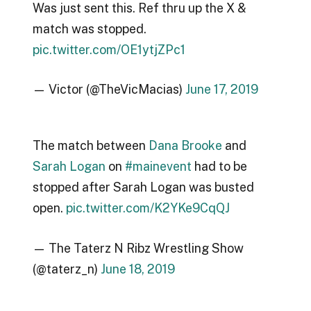
Was just sent this. Ref thru up the X &
match was stopped.
pic.twitter.com/OE1ytjZPc1
— Victor (@TheVicMacias)
June 17, 2019
The match between
Dana Brooke
and
Sarah Logan
on
#mainevent
had to be
stopped after Sarah Logan was busted
open.
pic.twitter.com/K2YKe9CqQJ
— The Taterz N Ribz Wrestling Show
(@taterz_n)
June 18, 2019