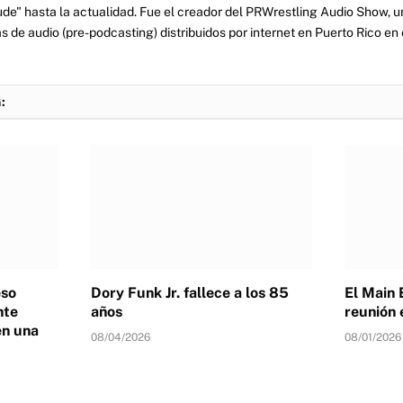
tude" hasta la actualidad. Fue el creador del PRWrestling Audio Show, u
 de audio (pre-podcasting) distribuidos por internet en Puerto Rico en 
:
eso
Dory Funk Jr. fallece a los 85
El Main 
nte
años
reunión 
en una
08/04/2026
08/01/2026