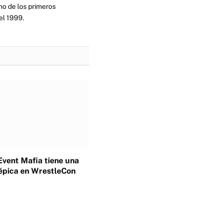
no de los primeros
el 1999.
Event Mafia tiene una
épica en WrestleCon