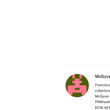
McGyv
Francisco
cobertura
McGyver h
PRWrestli
ECW, AEW 