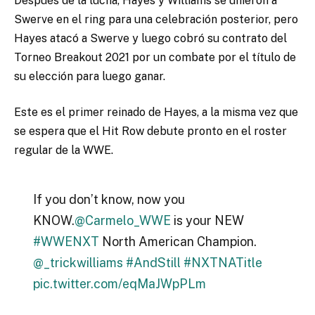
Después de la lucha, Hayes y Williams se unieron a
Swerve en el ring para una celebración posterior, pero
Hayes atacó a Swerve y luego cobró su contrato del
Torneo Breakout 2021 por un combate por el título de
su elección para luego ganar.
Este es el primer reinado de Hayes, a la misma vez que
se espera que el Hit Row debute pronto en el roster
regular de la WWE.
If you don’t know, now you
KNOW.
@Carmelo_WWE
is your NEW
#WWENXT
North American Champion.
@_trickwilliams
#AndStill
#NXTNATitle
pic.twitter.com/eqMaJWpPLm