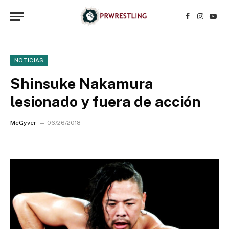
Facebook
Instagr
YouT
NOTICIAS
Shinsuke Nakamura
lesionado y fuera de acción
McGyver
06/26/2018