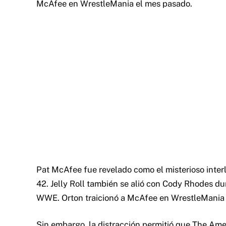
McAfee en WrestleMania el mes pasado.
Pat McAfee fue revelado como el misterioso inte
42. Jelly Roll también se alió con Cody Rhodes d
WWE. Orton traicionó a McAfee en WrestleMania y
Sin embargo, la distracción permitió que The Am