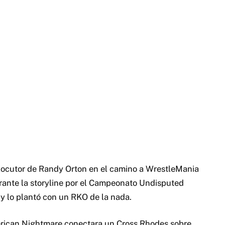
rlocutor de Randy Orton en el camino a WrestleMania
urante la storyline por el Campeonato Undisputed
 lo plantó con un RKO de la nada.
erican Nightmare conectara un Cross Rhodes sobre