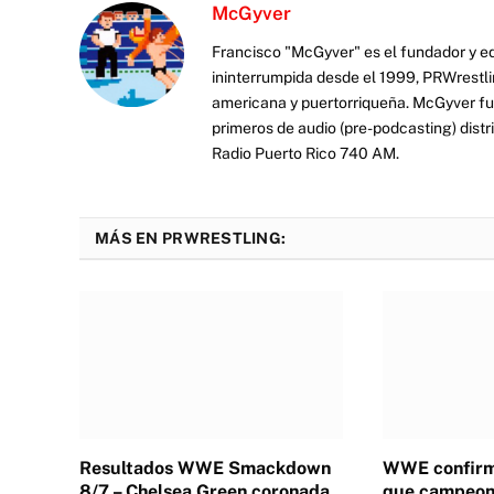
McGyver
Francisco "McGyver" es el fundador y ed
ininterrumpida desde el 1999, PRWrestli
americana y puertorriqueña. McGyver fu
primeros de audio (pre-podcasting) distr
Radio Puerto Rico 740 AM.
MÁS EN PRWRESTLING:
Resultados WWE Smackdown
WWE confirm
8/7 – Chelsea Green coronada
que campeona