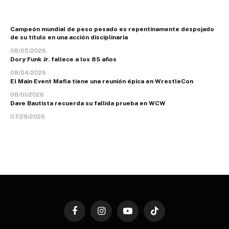
Campeón mundial de peso pesado es repentinamente despojado
de su título en una acción disciplinaria
08/05/2026
Dory Funk Jr. fallece a los 85 años
08/04/2026
El Main Event Mafia tiene una reunión épica en WrestleCon
08/01/2026
Dave Bautista recuerda su fallida prueba en WCW
07/29/2026
Facebook
Instagram
YouTube
TikTok