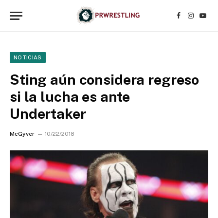
Facebook
Instagr
YouT
NOTICIAS
Sting aún considera regreso
si la lucha es ante
Undertaker
McGyver
10/22/2018