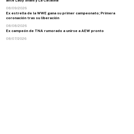
ante Lady Shani y La Catalina
08/09/2026
Ex estrella de la WWE gana su primer campeonato; Primera
coronación tras su liberación
08/08/2026
Ex campeón de TNA rumorado a unirse a AEW pronto
08/07/2026