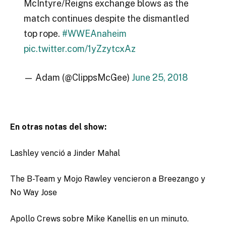
McIntyre/Reigns exchange blows as the
match continues despite the dismantled
top rope.
#WWEAnaheim
pic.twitter.com/1yZzytcxAz
— Adam (@ClippsMcGee)
June 25, 2018
En otras notas del show:
Lashley venció a Jinder Mahal
The B-Team y Mojo Rawley vencieron a Breezango y
No Way Jose
Apollo Crews sobre Mike Kanellis en un minuto.