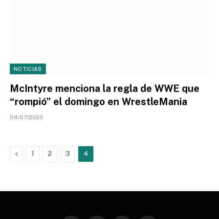
NOTICIAS
McIntyre menciona la regla de WWE que
“rompió” el domingo en WrestleMania
04/07/2020
Previous
1
2
3
4