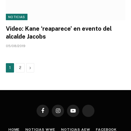
NOTICIAS
Video: Kane ‘reaparece’ en evento del
alcalde Jacobs
05/08/2019
Next
1
2
Facebook
Instagram
YouTube
TikTok
HOME
NOTICIAS WWE
NOTICIAS AEW
FACEBOOK