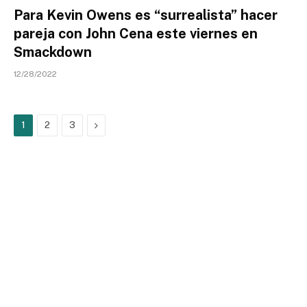
Para Kevin Owens es “surrealista” hacer
pareja con John Cena este viernes en
Smackdown
12/28/2022
Next
1
2
3