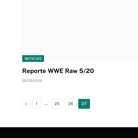
NOTICIAS
Reporte WWE Raw 5/20
05/20/2019
Previous
…
1
25
26
27