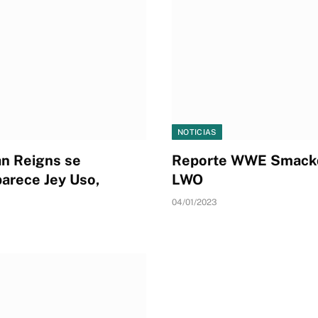
NOTICIAS
n Reigns se
Reporte WWE Smackdo
parece Jey Uso,
LWO
04/01/2023