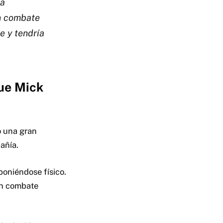
ra
en combate
e y tendría
ue Mick
 una gran
añía.
poniéndose físico.
un combate