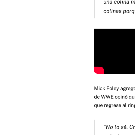
una colina m
colinas porq
Mick Foley agregó 
de WWE opinó que 
que regrese al rin
“No lo sé. C