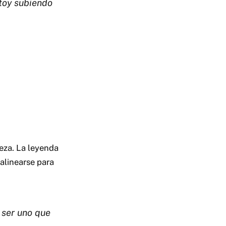
stoy subiendo
beza. La leyenda
alinearse para
 ser uno que