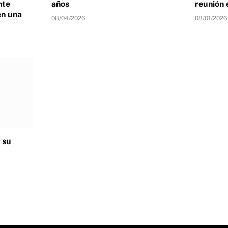
nte
años
reunión 
en una
08/04/2026
08/01/2026
 su