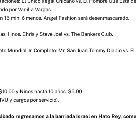
laciones: El Chico Ilegal Chicano vs. El Hombre Que Está 
do por Vanilla Vargas.
en 15 min. ó menos, Angel Fashion será desenmascarado.
as: Hnos. Chris y Steve Joel vs. The Bankers Club.
to Mundial Jr. Completo: Mr. San Juan Tommy Diablo vs. E
$10.00 y Niños hasta 10 años: $5.00
IVU y cargos por servicio).
ábado regresamos a la barriada Israel en Hato Rey, co