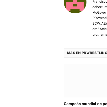
Francisco
cobertura
McGyver h
PRWrestli
ECW, AEW 
era "Atti
programas
MÁS EN PRWRESTLING
Campeón mundial de p