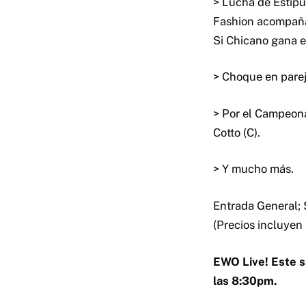
> Lucha de Estipu
Fashion acompaña
Si Chicano gana 
> Choque en parej
> Por el Campeona
Cotto (C).
> Y mucho más.
Entrada General; 
(Precios incluyen 
EWO Live! Este s
las 8:30pm.