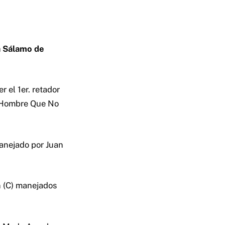
a Sálamo de
 el 1er. retador
l Hombre Que No
manejado por Juan
n (C) manejados