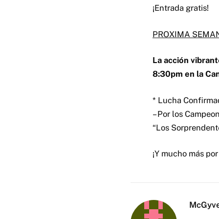
¡Entrada gratis!
PROXIMA SEMA
La acción vibran
8:30pm en la Can
* Lucha Confirma
– Por los Campeo
“Los Sorprendente
¡Y mucho más por 
McGyv