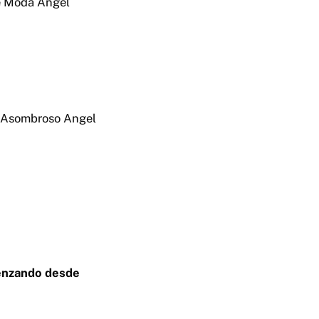
de Moda Angel
l Asombroso Angel
menzando desde