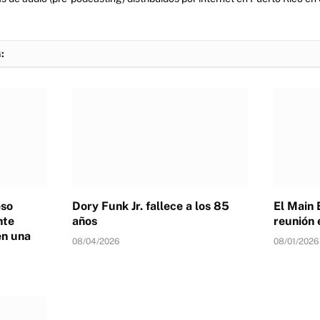
:
eso
Dory Funk Jr. fallece a los 85
El Main 
nte
años
reunión 
en una
08/04/2026
08/01/2026