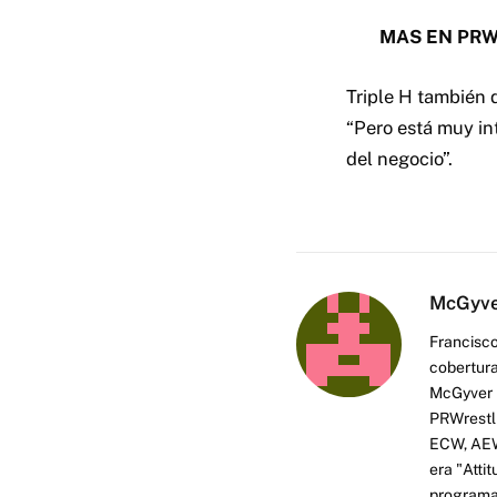
MAS EN PRW
Triple H también
“Pero está muy in
del negocio”.
McGyv
Francisco
cobertura
McGyver h
PRWrestli
ECW, AEW 
era "Atti
programas