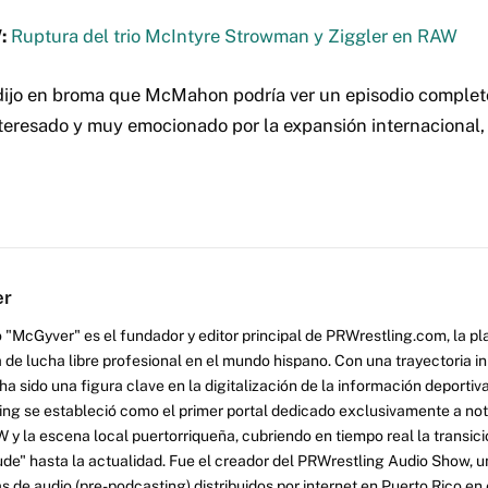
:
Ruptura del trio McIntyre Strowman y Ziggler en RAW
 dijo en broma que McMahon podría ver un episodio comple
teresado y muy emocionado por la expansión internacional, 
er
 "McGyver" es el fundador y editor principal de PRWrestling.com, la pl
 de lucha libre profesional en el mundo hispano. Con una trayectoria i
a sido una figura clave en la digitalización de la información deportiva
ng se estableció como el primer portal dedicado exclusivamente a no
y la escena local puertorriqueña, cubriendo en tiempo real la transició
tude" hasta la actualidad. Fue el creador del PRWrestling Audio Show, u
 de audio (pre-podcasting) distribuidos por internet en Puerto Rico en 