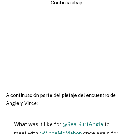
Continúa abajo
A continuación parte del pietaje del encuentro de
Angle y Vince:
What was it like for
@RealKurtAngle
to
meet with
@VinceMcMahon
once again for