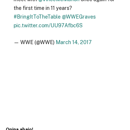
the first time in 11 years?
#BringItToTheTable
@WWEGraves
pic.twitter.com/UU97Afbc6S
— WWE (@WWE)
March 14, 2017
Opina abajo!