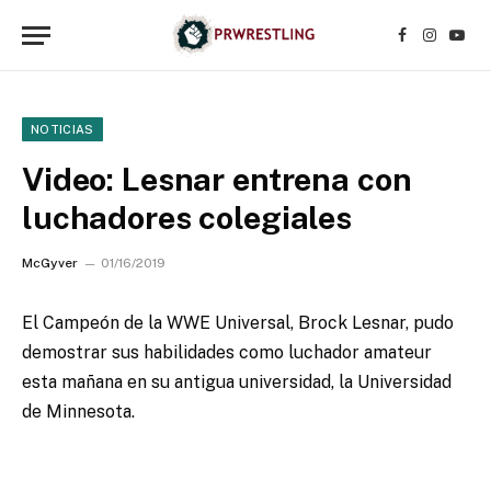
Facebook
Instagr
YouT
NOTICIAS
Video: Lesnar entrena con
luchadores colegiales
McGyver
01/16/2019
El Campeón de la WWE Universal, Brock Lesnar, pudo
demostrar sus habilidades como luchador amateur
esta mañana en su antigua universidad, la Universidad
de Minnesota.