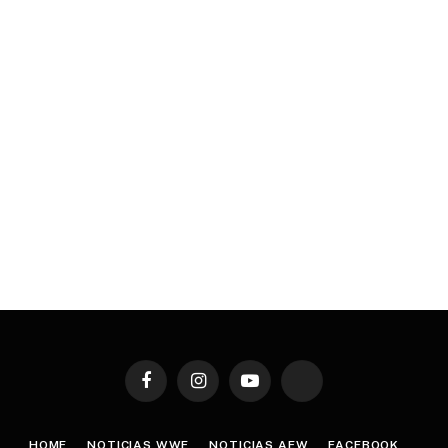
Facebook
Instagram
YouTube
TikTok
HOME
NOTICIAS WWE
NOTICIAS AEW
FACEBOOK