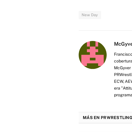
New Day
McGyv
Francisco
cobertura
McGyver h
PRWrestli
ECW, AEW 
era "Atti
programas
MÁS EN PRWRESTLING