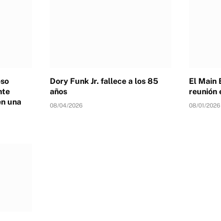
eso
Dory Funk Jr. fallece a los 85
El Main 
nte
años
reunión 
en una
08/04/2026
08/01/2026