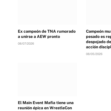
Ex campeón de TNA rumorado
Campeón mun
a unirse a AEW pronto
pesado es re
despojado de 
08/07/2026
acción discip
08/05/2026
El Main Event Mafia tiene una
reunión épica en WrestleCon