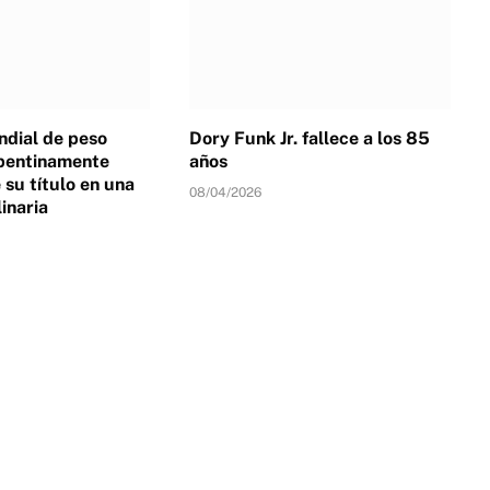
dial de peso
Dory Funk Jr. fallece a los 85
pentinamente
años
su título en una
08/04/2026
linaria