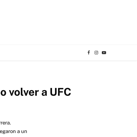
Facebook
Instagram
YouTube
TikTok
no volver a UFC
rera.
legaron a un