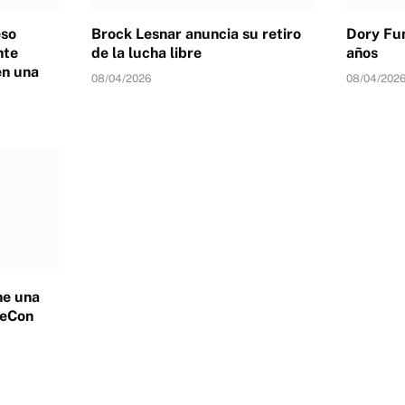
eso
Brock Lesnar anuncia su retiro
Dory Fun
nte
de la lucha libre
años
en una
08/04/2026
08/04/202
ne una
leCon