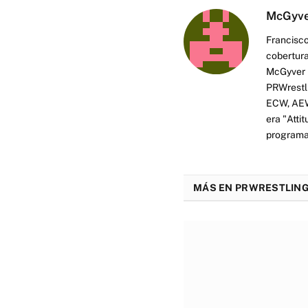
McGyv
Francisco
cobertura
McGyver h
PRWrestli
ECW, AEW 
era "Atti
programas
MÁS EN PRWRESTLING