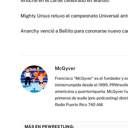
Anoche en el cartel celebrado en Manati:
Mighty Ursus retuvo el campeonato Universal ant
Anarchy venció a Bellito para coronarse nuevo c
McGyver
Francisco "McGyver" es el fundador y ed
ininterrumpida desde el 1999, PRWrestli
americana y puertorriqueña. McGyver fu
primeros de audio (pre-podcasting) distr
Radio Puerto Rico 740 AM.
MÁS EN PRWRESTLING: