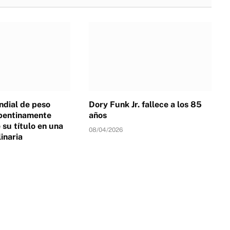
dial de peso
Dory Funk Jr. fallece a los 85
pentinamente
años
su título en una
08/04/2026
linaria