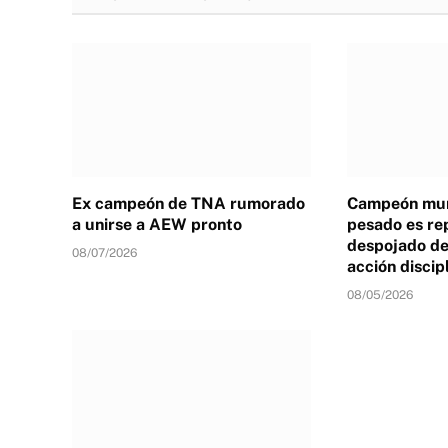
Ex campeón de TNA rumorado
Campeón mun
a unirse a AEW pronto
pesado es re
despojado de 
08/07/2026
acción discip
08/05/2026