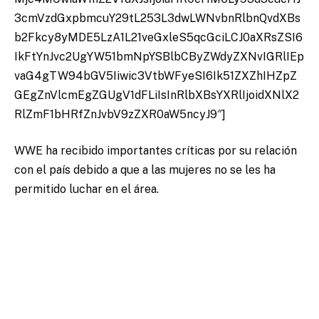
3cmVzdGxpbmcuY29tL253L3dwLWNvbnRlbnQvdXBs
b2Fkcy8yMDE5LzA1L21veGxleS5qcGciLCJ0aXRsZSI6
IkFtYnJvc2UgYW51bmNpYSBlbCByZWdyZXNvIGRlIEp
vaG4gTW94bGV5Iiwic3VtbWFyeSI6Ik51ZXZhIHZpZ
GEgZnVlcmEgZGUgV1dFLiIsInRlbXBsYXRlIjoidXNlX2
RlZmF1bHRfZnJvbV9zZXR0aW5ncyJ9″]
WWE ha recibido importantes críticas por su relación
con el país debido a que a las mujeres no se les ha
permitido luchar en el área.