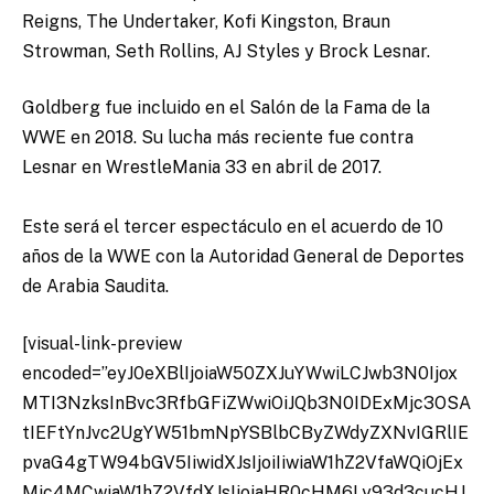
Reigns, The Undertaker, Kofi Kingston, Braun
Strowman, Seth Rollins, AJ Styles y Brock Lesnar.
Goldberg fue incluido en el Salón de la Fama de la
WWE en 2018. Su lucha más reciente fue contra
Lesnar en WrestleMania 33 en abril de 2017.
Este será el tercer espectáculo en el acuerdo de 10
años de la WWE con la Autoridad General de Deportes
de Arabia Saudita.
[visual-link-preview
encoded=”eyJ0eXBlIjoiaW50ZXJuYWwiLCJwb3N0Ijox
MTI3NzksInBvc3RfbGFiZWwiOiJQb3N0IDExMjc3OSA
tIEFtYnJvc2UgYW51bmNpYSBlbCByZWdyZXNvIGRlIE
pvaG4gTW94bGV5IiwidXJsIjoiIiwiaW1hZ2VfaWQiOjEx
Mjc4MCwiaW1hZ2VfdXJsIjoiaHR0cHM6Ly93d3cucHJ