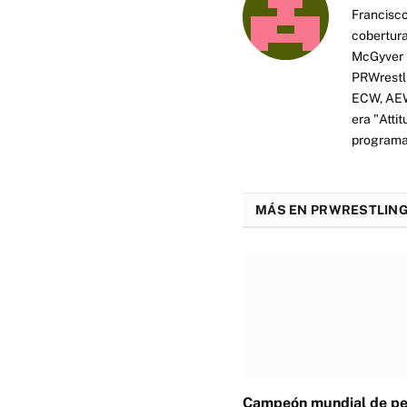
Francisco
cobertura
McGyver h
PRWrestli
ECW, AEW 
era "Atti
programas
MÁS EN PRWRESTLING
Campeón mundial de p