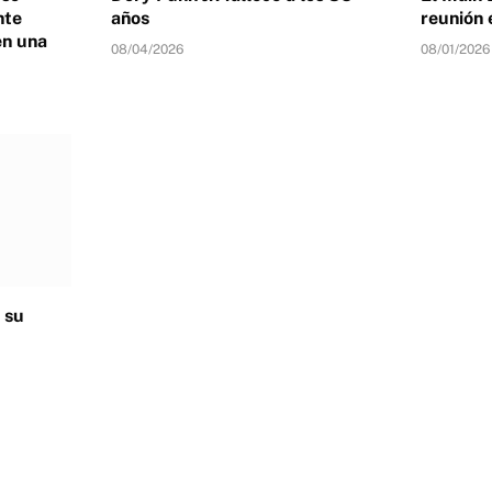
nte
años
reunión 
en una
08/04/2026
08/01/2026
 su