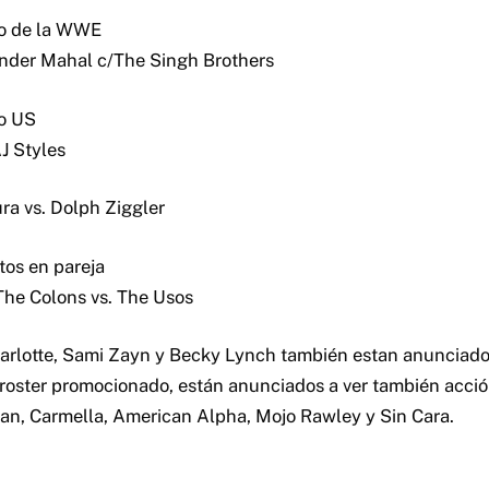
o de la WWE
inder Mahal c/The Singh Brothers
o US
J Styles
a vs. Dolph Ziggler
os en pareja
The Colons vs. The Usos
arlotte, Sami Zayn y Becky Lynch también estan anunciados
l roster promocionado, están anunciados a ver también acci
an, Carmella, American Alpha, Mojo Rawley y Sin Cara.