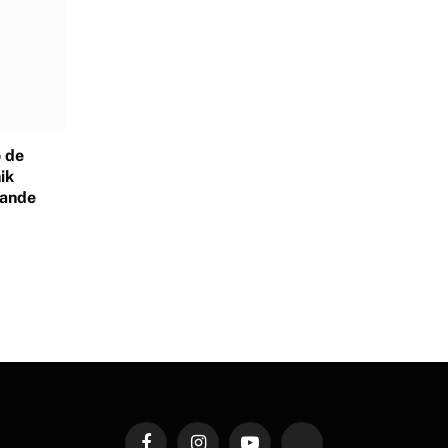
 de
ik
rande