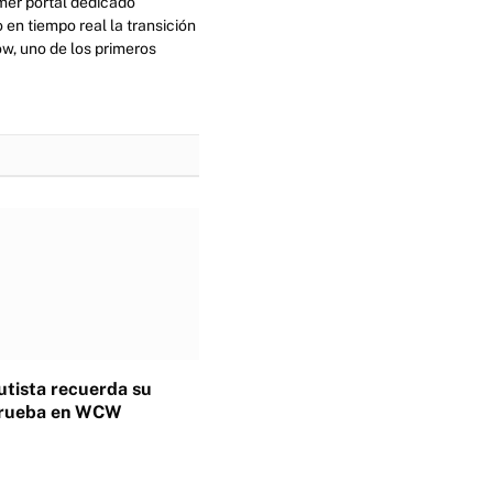
imer portal dedicado
en tiempo real la transición
ow, uno de los primeros
tista recuerda su
 prueba en WCW