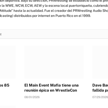
ción deportiva. Bajo su dirección, PRWrestling se estableció como el pr
e la WWE, WCW, ECW, AEW y la escena local puertorriqueña, cubriendo 
 "Attitude" hasta la actualidad. Fue el creador del PRWrestling Audio Sh
asting) distribuidos por internet en Puerto Rico en el 1999.
:
los 85
El Main Event Mafia tiene una
Dave Bau
reunión épica en WrestleCon
fallida
08/01/2026
07/29/2026