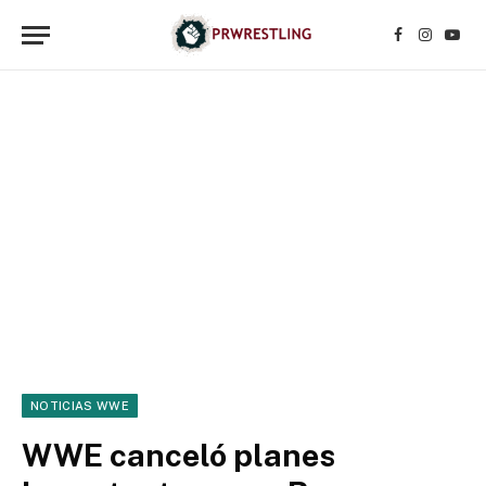
Facebook
Instagr
YouT
NOTICIAS WWE
WWE canceló planes