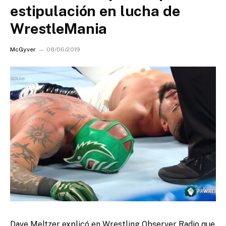
estipulación en lucha de
WrestleMania
McGyver
08/06/2019
Dave Meltzer explicó en Wrestling Observer Radio que