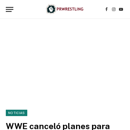
Facebook
Instagr
YouT
NOTICIAS
WWE canceló planes para