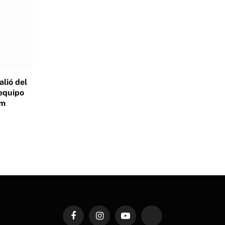
alió del
 equipo
am
Facebook
Instagram
YouTube
TikTok