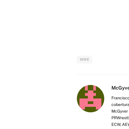
WWE
McGyv
Francisco
cobertura
McGyver h
PRWrestli
ECW, AEW 