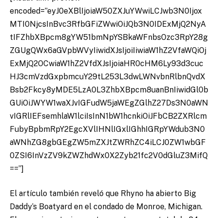
encoded=”eyJ0eXBlIjoiaW50ZXJuYWwiLCJwb3N0Ijox
MTI0NjcsInBvc3RfbGFiZWwiOiJQb3N0IDExMjQ2NyA
tIFZhbXBpcm8gYW51bmNpYSBkaWFnbsOzc3RpY28g
ZGUgQWx6aGVpbWVyIiwidXJsIjoiIiwiaW1hZ2VfaWQiOj
ExMjQ2OCwiaW1hZ2VfdXJsIjoiaHR0cHM6Ly93d3cuc
HJ3cmVzdGxpbmcuY29tL253L3dwLWNvbnRlbnQvdX
Bsb2Fkcy8yMDE5LzA0L3ZhbXBpcm8uanBnIiwidGl0b
GUiOiJWYW1waXJvIGFudW5jaWEgZGlhZ27Ds3N0aWN
vIGRlIEFsemhlaW1lciIsInN1bW1hcnkiOiJFbCB2ZXRlcm
FubyBpbmRpY2EgcXVlIHNlIGxlIGhhIGRpYWdub3N0
aWNhZG8gbGEgZW5mZXJtZWRhZC4iLCJ0ZW1wbGF
0ZSI6InVzZV9kZWZhdWx0X2Zyb21fc2V0dGluZ3MifQ
==”]
El artículo también reveló que Rhyno ha abierto Big
Daddy’s Boatyard en el condado de Monroe, Michigan.