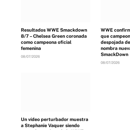
Resultados WWE Smackdown
WWE confirm
8/7 – Chelsea Green coronada
que campeona
como campeona oficial
despojada de 
femenina
nombra nuev
SmackDown
08/07/2026
08/07/2026
Un vídeo perturbador muestra
a Stephanie Vaquer siendo