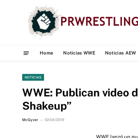
Home
Noticias WWE
Noticias AEW
NOTICIAS
WWE: Publican video d
Shakeup”
McGyver
02/04/2019
WWE lanzó un nuev