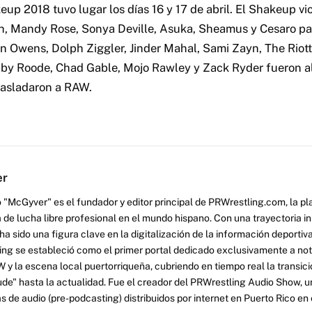
up 2018 tuvo lugar los días 16 y 17 de abril. El Shakeup vio
th, Mandy Rose, Sonya Deville, Asuka, Sheamus y Cesaro 
Owens, Dolph Ziggler, Jinder Mahal, Sami Zayn, The Riott
bby Roode, Chad Gable, Mojo Rawley y Zack Ryder fueron a
rasladaron a RAW.
er
 "McGyver" es el fundador y editor principal de PRWrestling.com, la pl
 de lucha libre profesional en el mundo hispano. Con una trayectoria i
a sido una figura clave en la digitalización de la información deportiva
ng se estableció como el primer portal dedicado exclusivamente a no
y la escena local puertorriqueña, cubriendo en tiempo real la transició
tude" hasta la actualidad. Fue el creador del PRWrestling Audio Show, u
 de audio (pre-podcasting) distribuidos por internet en Puerto Rico en 