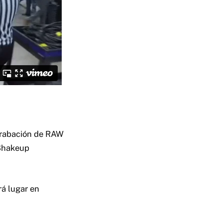
grabación de RAW
 Shakeup
á lugar en