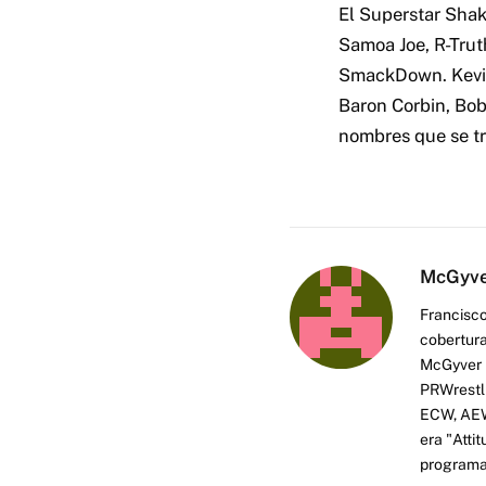
El Superstar Shake
Samoa Joe, R-Tru
SmackDown. Kevin 
Baron Corbin, Bo
nombres que se t
McGyv
Francisco
cobertura
McGyver h
PRWrestli
ECW, AEW 
era "Atti
programas