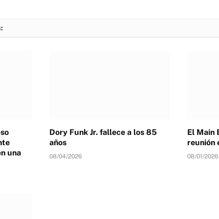
:
eso
Dory Funk Jr. fallece a los 85
El Main 
nte
años
reunión 
en una
08/04/2026
08/01/2026