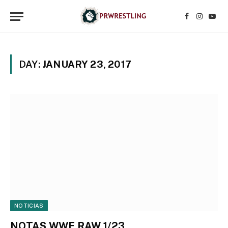
Facebook
Instagr
YouT
DAY:
JANUARY 23, 2017
NOTICIAS
NOTAS WWE RAW 1/23