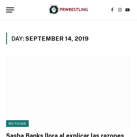
Facebook
Instagr
YouT
DAY:
SEPTEMBER 14, 2019
NOTICIAS
Sasha Banks llora al explicar las razones