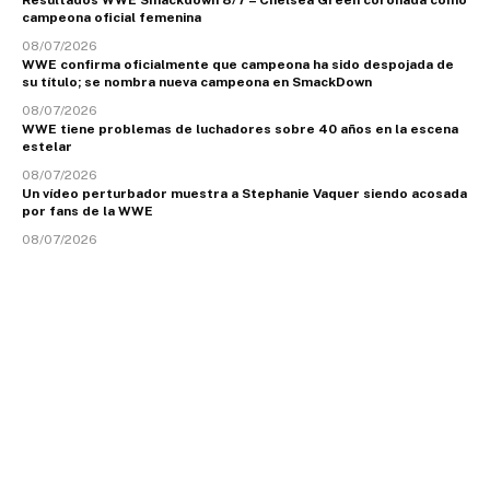
Resultados WWE Smackdown 8/7 – Chelsea Green coronada como
campeona oficial femenina
08/07/2026
WWE confirma oficialmente que campeona ha sido despojada de
su título; se nombra nueva campeona en SmackDown
08/07/2026
WWE tiene problemas de luchadores sobre 40 años en la escena
estelar
08/07/2026
Un vídeo perturbador muestra a Stephanie Vaquer siendo acosada
por fans de la WWE
08/07/2026