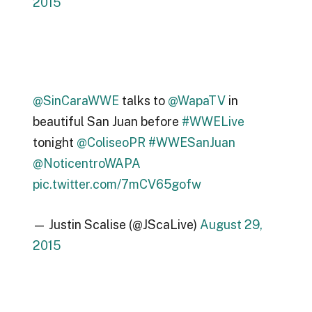
2015
@SinCaraWWE
talks to
@WapaTV
in
beautiful San Juan before
#WWELive
tonight
@ColiseoPR
#WWESanJuan
@NoticentroWAPA
pic.twitter.com/7mCV65gofw
— Justin Scalise (@JScaLive)
August 29,
2015