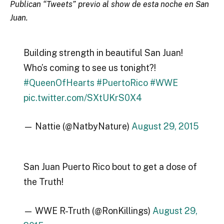
Publican “Tweets” previo al show de esta noche en San
Juan.
Building strength in beautiful San Juan!
Who’s coming to see us tonight?!
#QueenOfHearts
#PuertoRico
#WWE
pic.twitter.com/SXtUKrS0X4
— Nattie (@NatbyNature)
August 29, 2015
San Juan Puerto Rico bout to get a dose of
the Truth!
— WWE R-Truth (@RonKillings)
August 29,