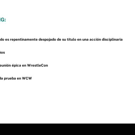
G:
 es repentinamente despojado de su título en una acción disciplinaria
ños
reunión épica en WrestleCon
lida prueba en WCW