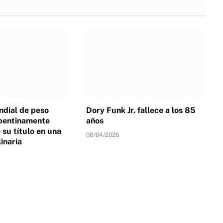
dial de peso
Dory Funk Jr. fallece a los 85
pentinamente
años
su título en una
08/04/2026
linaria