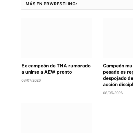
MÁS EN PRWRESTLING:
Ex campeón de TNA rumorado
Campeón mun
a unirse a AEW pronto
pesado es re
despojado de 
08/07/2026
acción discip
08/05/2026