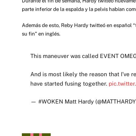
Durante el fin de semana, Hardy twitteó nuevame
parte inferior de la espalda y la pelvis habían co
Además de esto, Reby Hardy twitteó en español “to
su fin” en inglés.
This maneuver was called EVENT OMEG
And is most likely the reason that I’ve 
have started fusing together.
pic.twitte
— #WOKEN Matt Hardy (@MATTHARD