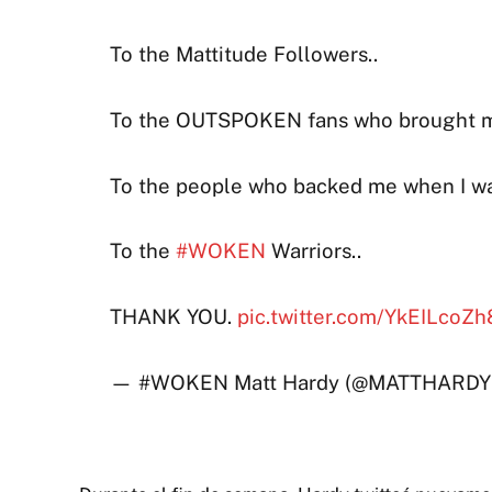
To the Mattitude Followers..
To the OUTSPOKEN fans who brought me
To the people who backed me when I w
To the
#WOKEN
Warriors..
THANK YOU.
pic.twitter.com/YkEILcoZh
— #WOKEN Matt Hardy (@MATTHARD