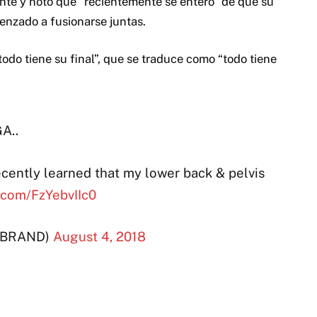
nte y notó que “recientemente se enteró” de que su
menzado a fusionarse juntas.
do tiene su final”, que se traduce como “todo tiene
A..
recently learned that my lower back & pelvis
r.com/FzYebvIIc0
YBRAND)
August 4, 2018