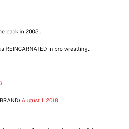
 back in 2005..
as REINCARNATED in pro wrestling..
8
YBRAND)
August 1, 2018