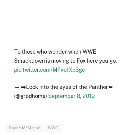
To those who wonder when WWE
Smackdown is moving to Fox here you go.
pic.twitter.com/MFko1Xc3ge
— ➡️Look into the eyes of the Panther⬅️
(@grodhome)
September 8, 2019
Shane McMahon
WWE