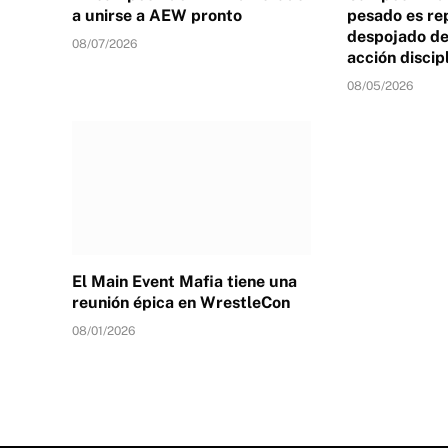
a unirse a AEW pronto
pesado es re
despojado de 
08/07/2026
acción discip
08/05/2026
El Main Event Mafia tiene una
reunión épica en WrestleCon
08/01/2026