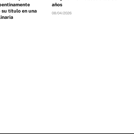
pentinamente
años
su título en una
08/04/2026
linaria