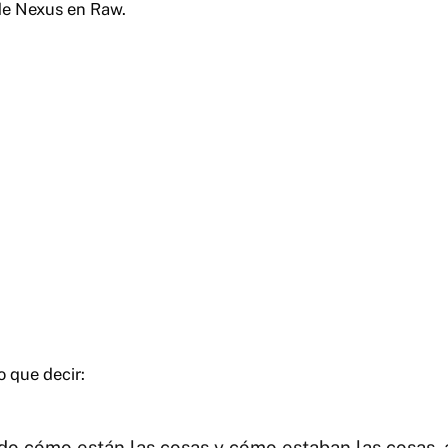
e Nexus en Raw.
o que decir:
do cómo están las cosas y cómo estaban las cosas, 