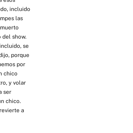
do, incluido
rompes las
 muerto
o del show.
ncluido, se
dijo, porque
abemos por
n chico
o, y volar
a ser
n chico.
revierte a