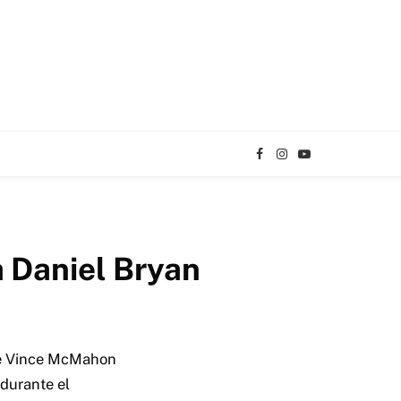
Facebook
Instagram
YouTube
TikTok
a Daniel Bryan
bre Vince McMahon
 durante el