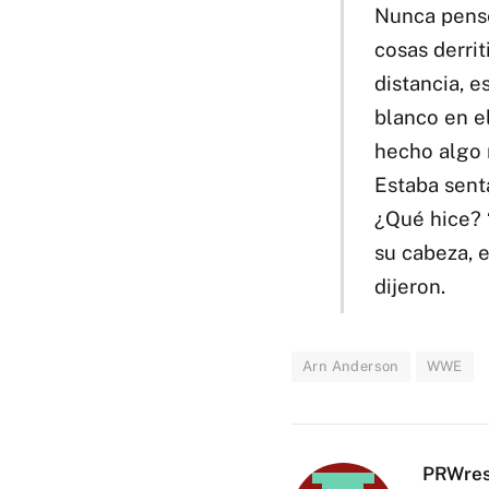
Nunca pensé
cosas derrit
distancia, e
blanco en e
hecho algo 
Estaba senta
¿Qué hice? 
su cabeza, 
dijeron.
Arn Anderson
WWE
PRWres