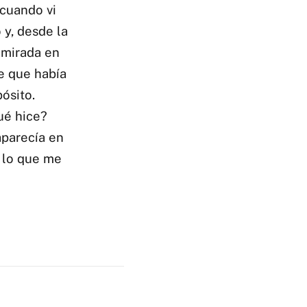
 cuando vi
 y, desde la
a mirada en
de que había
ósito.
ué hice?
aparecía en
r lo que me