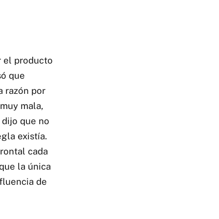
r el producto
só que
ca razón por
a muy mala,
 dijo que no
gla existía.
frontal cada
que la única
afluencia de