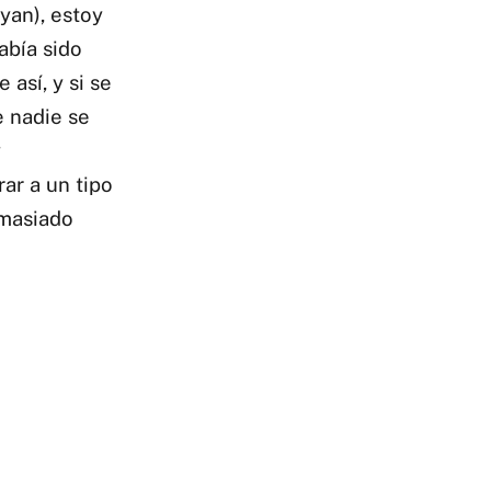
yan), estoy
abía sido
así, y si se
e nadie se
y
ar a un tipo
emasiado