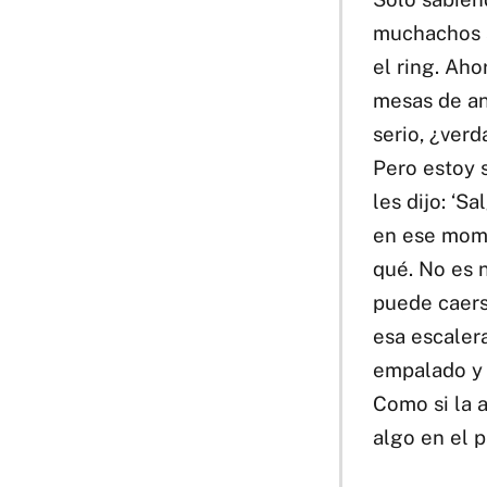
muchachos se
el ring. Aho
mesas de an
serio, ¿verd
Pero estoy 
les dijo: ‘S
en ese momen
qué. No es n
puede caers
esa escalera
empalado y 
Como si la a
algo en el p