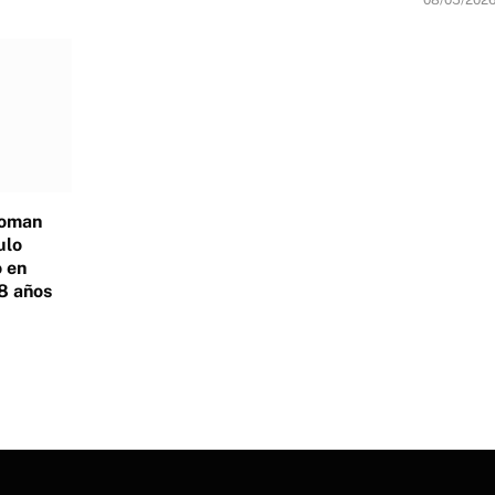
08/05/202
Roman
ulo
 en
8 años