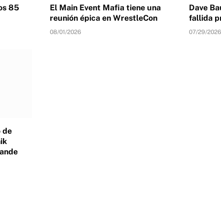
los 85
El Main Event Mafia tiene una
Dave Bau
reunión épica en WrestleCon
fallida
08/01/2026
07/29/2026
 de
ik
rande