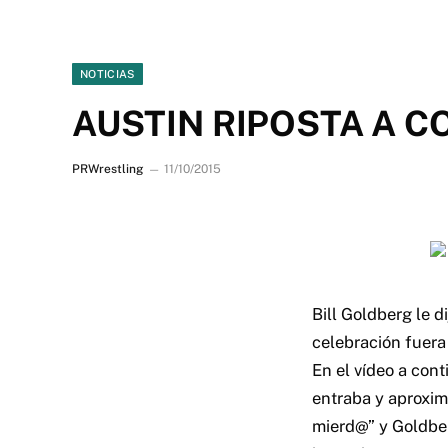
NOTICIAS
AUSTIN RIPOSTA A 
PRWrestling
11/10/2015
Bill Goldberg le 
celebración fuera
En el vídeo a con
entraba y aproxim
mierd@” y Goldber