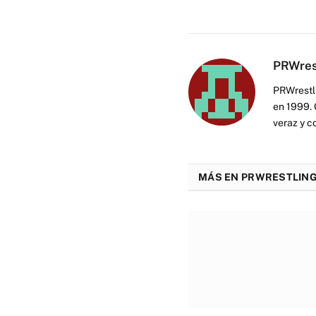
PRWres
PRWrestli
en 1999. 
veraz y c
MÁS EN PRWRESTLING