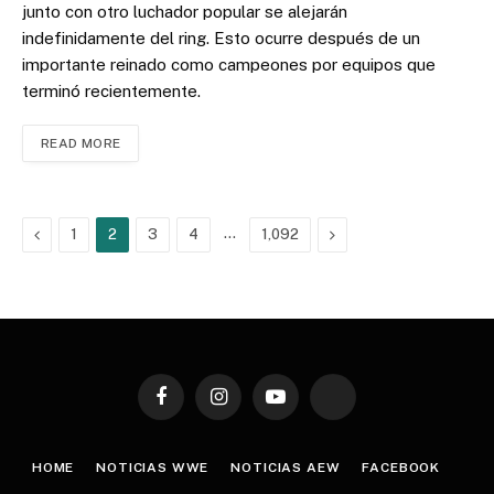
junto con otro luchador popular se alejarán
indefinidamente del ring. Esto ocurre después de un
importante reinado como campeones por equipos que
terminó recientemente.
READ MORE
Previous
…
Next
1
2
3
4
1,092
Facebook
Instagram
YouTube
TikTok
HOME
NOTICIAS WWE
NOTICIAS AEW
FACEBOOK